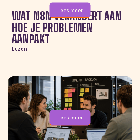
Lees meer
WAT N8N VERANDERT AAN
HOE JE PROBLEMEN
AANPAKT
Lezen
Lees meer