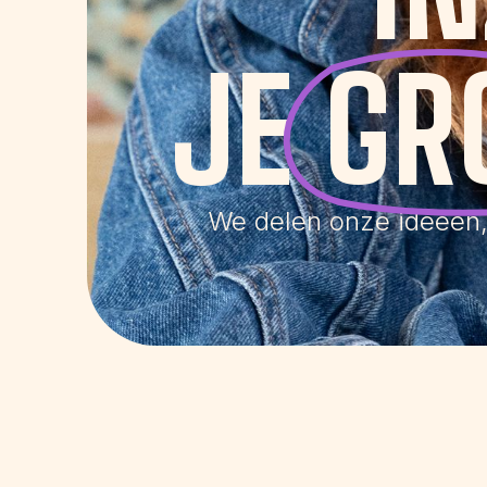
JE
GR
We delen onze ideeën, i