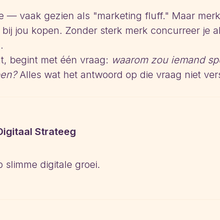
ce — vaak gezien als "marketing fluff." Maar mer
j jou kopen. Zonder sterk merk concurreer je all
.
dt, begint met één vraag:
waarom zou iemand spec
pen?
Alles wat het antwoord op die vraag niet verst
Digitaal Strateeg
p slimme digitale groei.