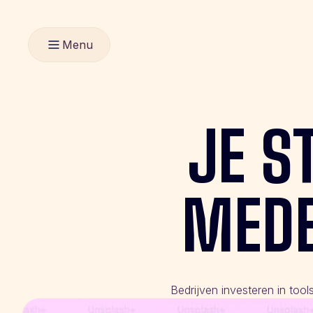
Menu
JE
S
MED
Bedrijven investeren in too