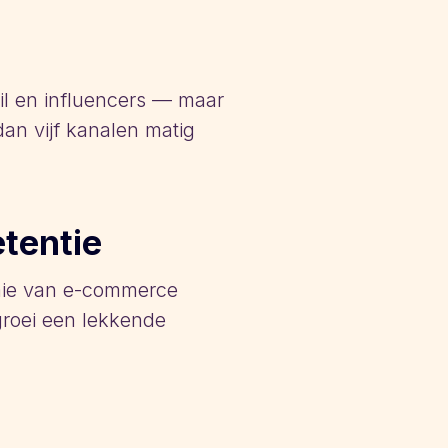
il en influencers — maar
an vijf kanalen matig
etentie
omie van e-commerce
groei een lekkende