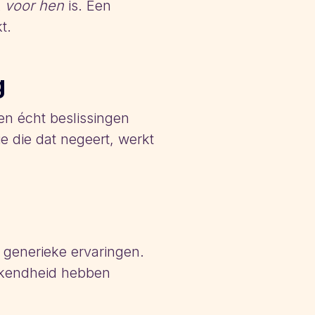
k
voor hen
is. Een
t.
g
n écht beslissingen
e die dat negeert, werkt
 generieke ervaringen.
bekendheid hebben