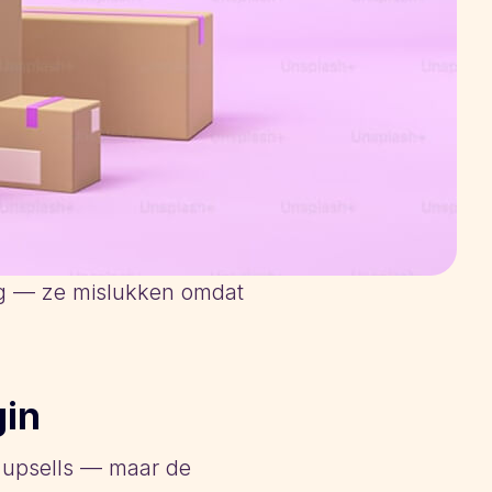
ng — ze mislukken omdat
gin
n upsells — maar de