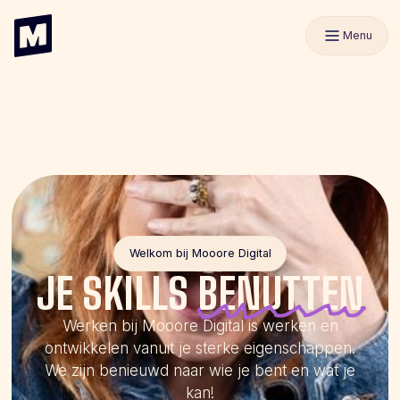
Menu
Welkom bij Mooore Digital
JE SKILLS
BENUTTEN
Werken bij Mooore Digital is werken en
ontwikkelen vanuit je sterke eigenschappen.
We zijn benieuwd naar wie je bent en wat je
kan!