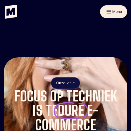
Menu
Onze visie
FOCUS OP TECHNIEK
IS TE
DURE
E-
COMMERCE