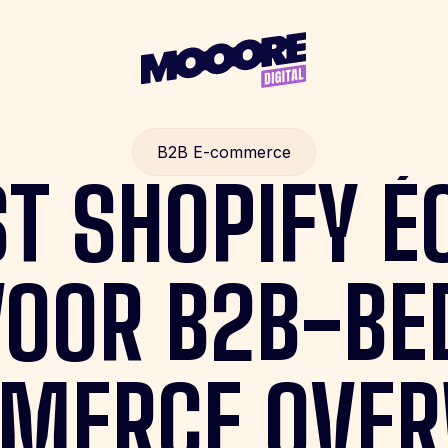
B2B E-commerce
ST
SHOPIFY
É
VOOR
B2B-BE
MERCE
OVE