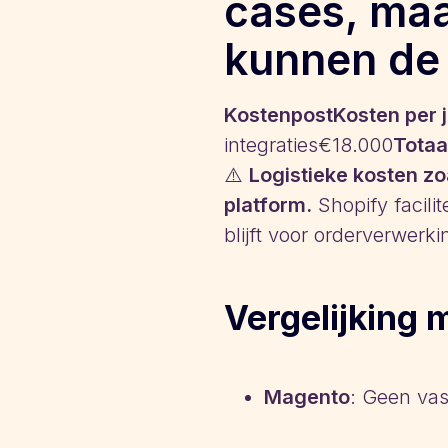
cases, maa
kunnen de 
KostenpostKosten per 
integraties€18.000
Totaa
⚠️
Logistieke kosten zoa
platform.
Shopify facili
blijft voor orderverwerki
Vergelijking 
Magento
: Geen vas