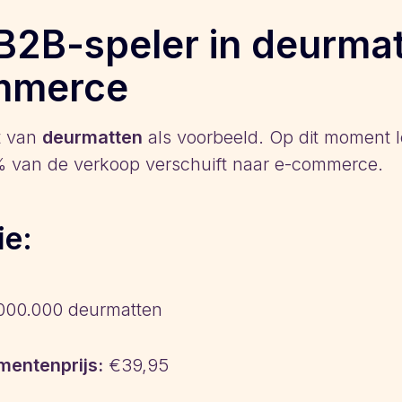
B2B-speler in deurma
mmerce
t van
deurmatten
als voorbeeld. Op dit moment le
% van de verkoop verschuift naar e-commerce.
ie:
000.000 deurmatten
entenprijs:
€39,95