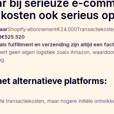
r bij serieuze e-com
kosten ook serieus o
jaar
Shopify-abonnement€24.000Transactiekost
l€525.520
ls fulfillment en verzending zijn altijd een fac
teert geen eigen logistiek zoals Amazon, waardoor 
ng.
met alternatieve platforms:
te transactiekosten, maar hogere initiële ontwikk