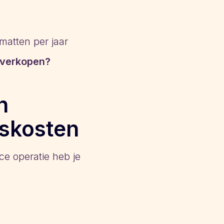
atten per jaar
 verkopen?
n
tskosten
e operatie heb je