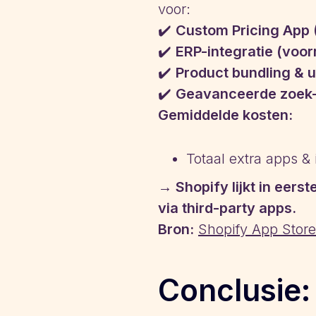
voor:
✔️
Custom Pricing App (
✔️
ERP-integratie (voo
✔️
Product bundling & up
✔️
Geavanceerde zoek- e
Gemiddelde kosten:
Totaal extra apps &
→ Shopify lijkt in eers
via third-party apps.
Bron:
Shopify App Store
Conclusie: