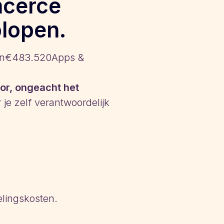
mcerce
plopen.
en€483.520Apps &
tor, ongeacht het
je zelf verantwoordelijk
elingskosten.