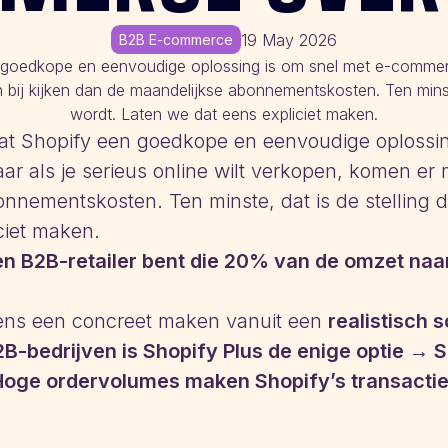
19 May 2026
B2B E-commerce
 goedkope en eenvoudige oplossing is om snel met e-commerce 
 bij kijken dan de maandelijkse abonnementskosten. Ten minste
wordt. Laten we dat eens expliciet maken.
at Shopify een goedkope en eenvoudige oplossin
r als je serieus online wilt verkopen, komen er m
nnementskosten. Ten minste, dat is de stelling 
ciet maken.
een B2B-retailer bent die 20% van de omzet n
 eens een concreet maken vanuit een
realistisch 
bedrijven is Shopify Plus de enige optie → Sho
Hoge ordervolumes maken Shopify’s transactie