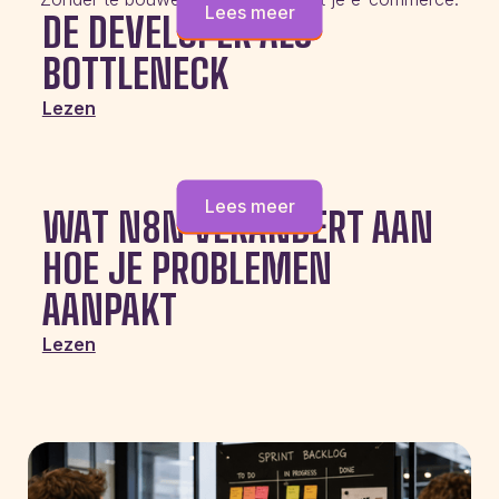
Lees meer
DE DEVELOPER ALS
BOTTLENECK
Lezen
Lees meer
WAT N8N VERANDERT AAN
HOE JE PROBLEMEN
AANPAKT
Lezen