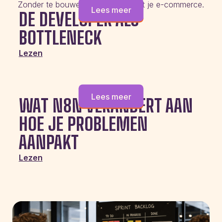
Zonder te bouwen aan de slag met je e-commerce.
Lees meer
DE DEVELOPER ALS
BOTTLENECK
Lezen
Lees meer
WAT N8N VERANDERT AAN
HOE JE PROBLEMEN
AANPAKT
Lezen