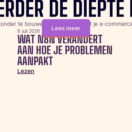
ERDER DE DIEPTE 
onder te bouwen aan de slag met je e-commerc
Lees meer
8 juli 2026
WAT N8N VERANDERT
AAN HOE JE PROBLEMEN
AANPAKT
Lezen