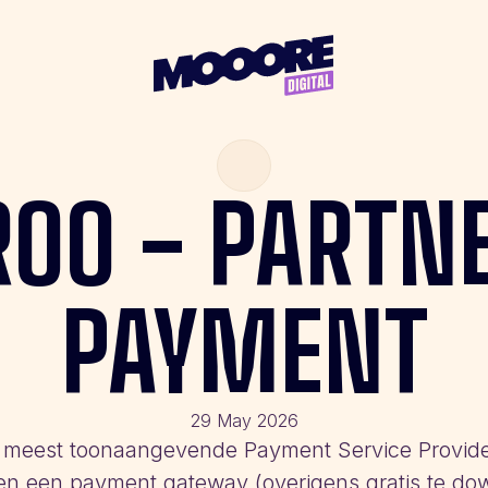
ROO
-
PARTN
PAYMENT
29 May 2026
 meest toonaangevende Payment Service Provide
een een payment gateway (overigens gratis te d