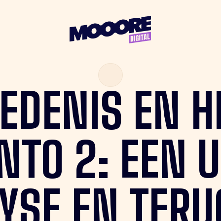
EDENIS
EN
H
NTO
2:
EEN
U
YSE
EN
TERU