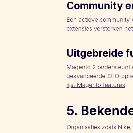
Community e
Een actieve community 
extensies versterken het
Uitgebreide f
Magento 2 ondersteunt 
geavanceerde SEO-opties
lijst Magento features
.
5. Bekend
Organisaties zoals Nik