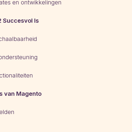
ates en ontwikkelingen
 Succesvol Is
 schaalbaarheid
ondersteuning
tionaliteiten
rs van Magento
eelden