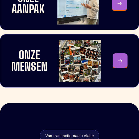
AANPAK
ONZE
MENSEN
Van transactie naar relatie