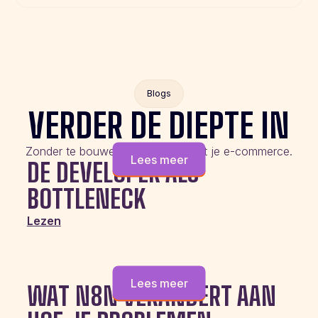
Blogs
VERDER DE DIEPTE IN
Zonder te bouwen aan de slag met je e-commerce.
Lees meer
DE DEVELOPER ALS
BOTTLENECK
Lezen
Lees meer
WAT N8N VERANDERT AAN