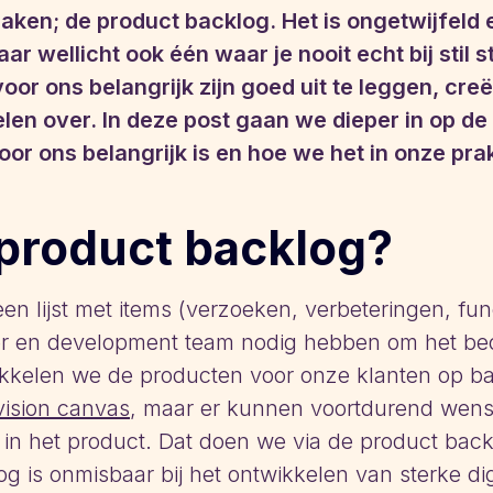
aken; de product backlog. Het is ongetwijfeld 
r wellicht ook één waar je nooit echt bij stil s
oor ons belangrijk zijn goed uit te leggen, cr
len over. In deze post gaan we dieper in op de
or ons belangrijk is en hoe we het in onze pra
 product backlog?
en lijst met items (verzoeken, verbeteringen, func
er en development team nodig hebben om het beo
ikkelen we de producten voor onze klanten op b
vision
canvas
, maar er kunnen voortdurend wense
 in het product. Dat doen we via de product bac
g is onmisbaar bij het ontwikkelen van sterke di