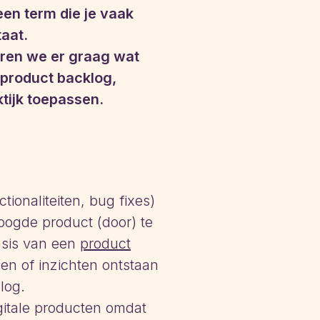
een term die je vaak
taat.
eëren we er graag wat
 product backlog,
ktijk toepassen.
tionaliteiten, bug fixes)
ogde product (door) te
asis van een
product
n of inzichten ontstaan
klog.
gitale producten omdat