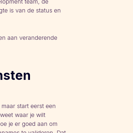
velopment team, de
gte is van de status en
rden aan veranderende
nsten
 maar start eerst een
weet waar je wilt
doe je er goed aan om
annames te valideren. Dat