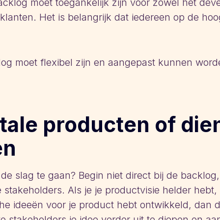
acklog moet toegankelijk zijn voor zowel het de
klanten. Het is belangrijk dat iedereen op de hoo
acklog moet flexibel zijn en aangepast kunnen wo
tale producten of die
en
de slag te gaan? Begin niet direct bij de backlog,
stakeholders. Als je je productvisie helder hebt, 
che ideeën voor je product hebt ontwikkeld, dan 
te stakeholders je idee verder uit te diepen en a