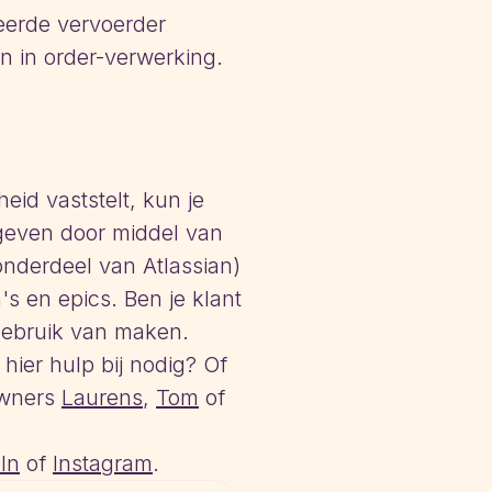
eerde vervoerder
n in order-verwerking.
heid vaststelt, kun je
geven door middel van
onderdeel van Atlassian)
 en epics. Ben je klant
 gebruik van maken.
hier hulp bij nodig? Of
owners
Laurens
,
Tom
of
In
of
Instagram
.