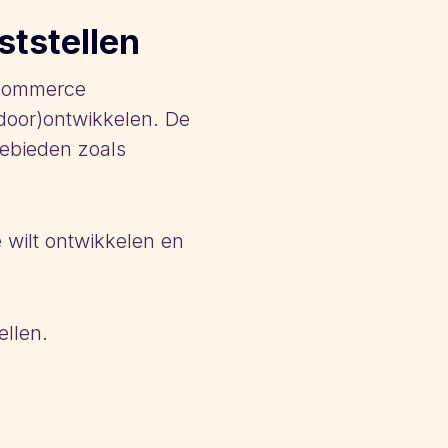
ststellen
e-commerce
(door)ontwikkelen. De
gebieden zoals
 wilt ontwikkelen en
ellen.