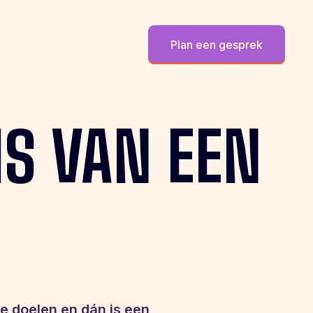
Plan een gesprek
IS
VAN
EEN
je doelen en dán is een