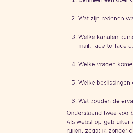
Definieer een doel v
Wat zijn redenen w
Welke kanalen komen
mail, face-to-face c
Welke vragen komen 
Welke beslissingen 
Wat zouden de ervar
Onderstaand twee voorb
Als webshop-gebruiker w
ruilen, zodat ik zonder g