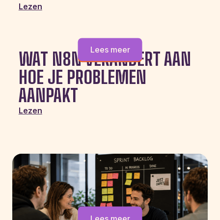
Lezen
Lees meer
WAT N8N VERANDERT AAN
HOE JE PROBLEMEN
AANPAKT
Lezen
Lees meer