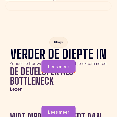
Blogs
VERDER DE DIEPTE IN
Zonder te bouwen aan de slag met je e-commerce.
Lees meer
DE DEVELOPER ALS
BOTTLENECK
Lezen
Lees meer