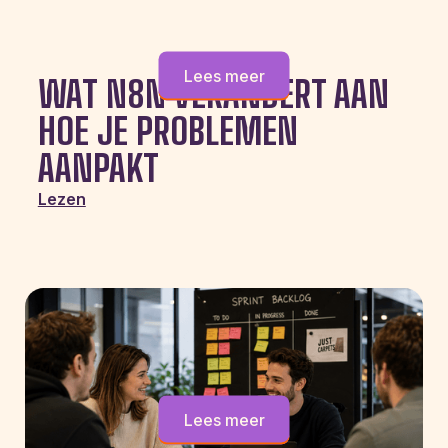
Lees meer
WAT N8N VERANDERT AAN
HOE JE PROBLEMEN
AANPAKT
Lezen
Lees meer