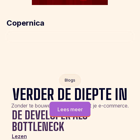
Copernica
Blogs
VERDER DE DIEPTE IN
Zonder te bouwen aan de slag met je e-commerce.
Lees meer
DE DEVELOPER ALS
BOTTLENECK
Lezen