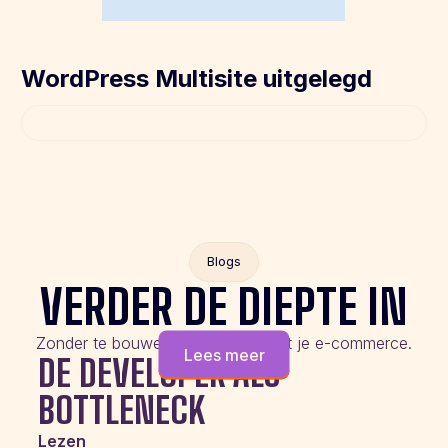
WordPress Multisite uitgelegd
Blogs
VERDER DE DIEPTE IN
Zonder te bouwen aan de slag met je e-commerce.
Lees meer
DE DEVELOPER ALS
BOTTLENECK
Lezen