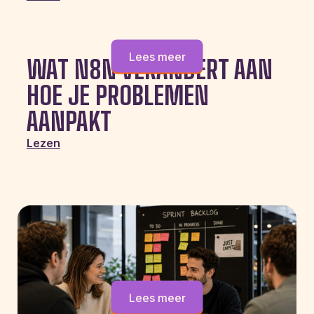
Lees meer
WAT N8N VERANDERT AAN
HOE JE PROBLEMEN
AANPAKT
Lezen
Lees meer